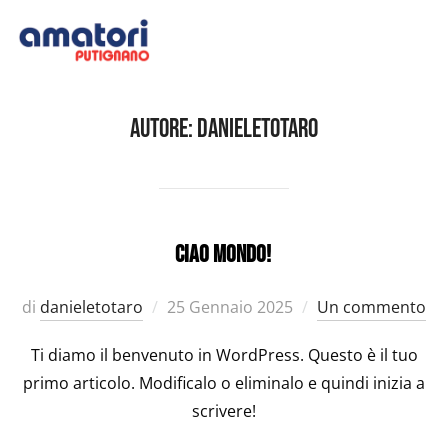
Salta
al
contenuto
Autore:
danieletotaro
Ciao mondo!
Pubblicato
di
danieletotaro
25 Gennaio 2025
Un commento
il
Ti diamo il benvenuto in WordPress. Questo è il tuo
primo articolo. Modificalo o eliminalo e quindi inizia a
scrivere!